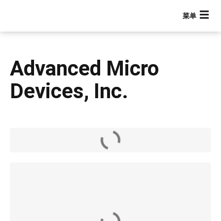
跳
转
到
主
要
Advanced Micro
内
容
Devices, Inc.
Main navigation