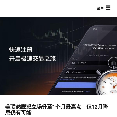
跳
转
到
主
要
内
容
Main navigation
美联储鹰派立场升至1个月最高点，但12月降
息仍有可能