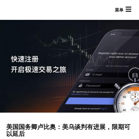
跳
转
到
主
要
内
容
Main navigation
美国国务卿卢比奥：美乌谈判有进展，限期可
以延后