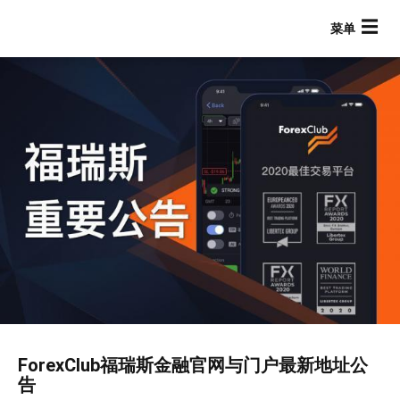
跳
转
到
主
要
内
容
Main navigation
ForexClub福瑞斯金融官网与门户最新地址公
告