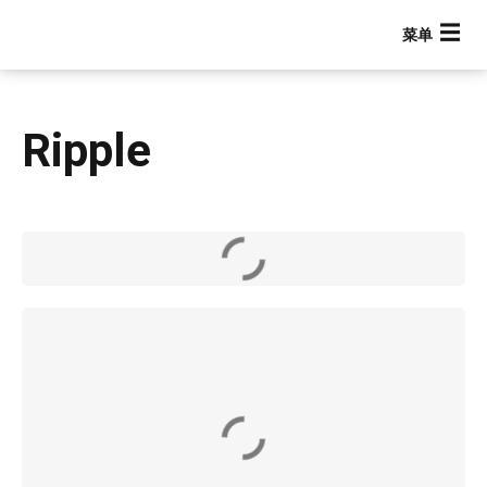
跳
转
到
主
要
Ripple
内
容
Main navigation