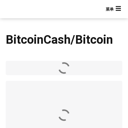
跳
转
到
主
要
BitcoinCash/Bitcoin
内
容
Main navigation